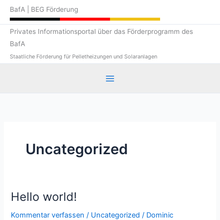
Zum
BafA | BEG Förderung
Inhalt
springen
Privates Informationsportal über das Förderprogramm des
BafA
Staatliche Förderung für Pelletheizungen und Solaranlagen
Uncategorized
Hello world!
Hello
world!
Kommentar verfassen
/
Uncategorized
/
Dominic