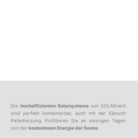
Die
hocheffizienten Solarsysteme
von SOLARvent
sind perfekt
kombinierbar, auch mit der IQtouch
Pelletheizung. Profitieren Sie an
sonnigen Tagen
von der
kostenlosen Energie der Sonne
.